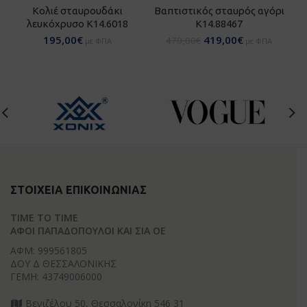
Κολιέ σταυρουδάκι
Βαπτιστικός σταυρός αγόρι
Χ
λευκόχρυσο K14.6018
Κ14.88467
κα
195,00
€
419,00
€
470,00
€
με ΦΠΑ
με ΦΠΑ
ΣΤΟΙΧΕΊΑ ΕΠΙΚΟΙΝΩΝΊΑΣ
TIME TO TIME
ΑΦΟΙ ΠΑΠΑΔΟΠΟΥΛΟΙ ΚΑΙ ΣΙΑ ΟΕ
ΑΦΜ: 999561805
ΔΟΥ Δ ΘΕΣΣΑΛΟΝΙΚΗΣ
ΓΕΜΗ: 43749006000
Βενιζέλου 50, Θεσσαλονίκη 546 31