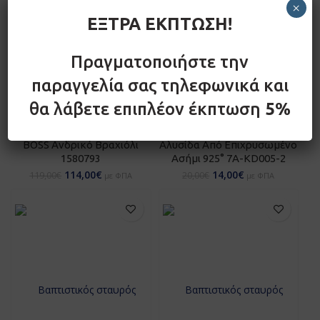
×
ΕΞΤΡΑ ΕΚΠΤΩΣΗ!
Πραγματοποιήστε την
παραγγελία σας τηλεφωνικά και
θα λάβετε επιπλέον έκπτωση
5%
BOSS Ανδρικό Βραχιόλι
Αλυσίδα Από Επιχρυσωμένο
1580793
Ασήμι 925° 7A-KD005-2
114,00
€
14,00
€
119,00
€
20,00
€
με ΦΠΑ
με ΦΠΑ