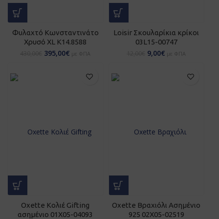
Φυλαχτό Κωνσταντινάτο
Loisir Σκουλαρίκια κρίκοι
Χρυσό XL Κ14.8588
03L15-00747
395,00
€
9,00
€
430,00
€
12,00
€
με ΦΠΑ
με ΦΠΑ
Oxette Κολιέ Gifting
Oxette Βραχιόλι Aσημένιο
ασημένιο 01X05-04093
925 02X05-02519