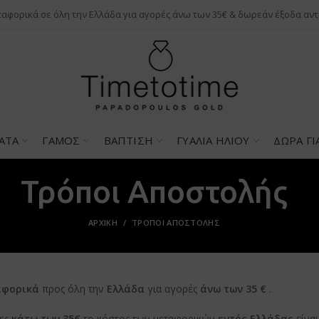
αφορικά σε όλη την Ελλάδα για αγορές άνω των 35€ & δωρεάν έξοδα αντ
ΑΤΑ
ΓΆΜΟΣ
ΒΆΠΤΙΣΗ
ΓΥΑΛΙΆ ΗΛΊΟΥ
ΔΏΡΑ ΓΙ
Τρόποι Αποστολής
ΑΡΧΙΚΉ
ΤΡΌΠΟΙ ΑΠΟΣΤΟΛΉΣ
αφορικά
προς όλη την
Ελλάδα
για αγορές
άνω των 35 €
.
ες
κάτω των 35€
το κόστος των μεταφορικών
εντός Ελλάδας
είνα