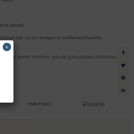
ποτε αγορά
.
τίστοιχα
και
για την
Κυπρο
και
υπόλοιπη Ευρώπη
×
Facebo
εία δεν απαιτεί επιπλέον χρέωση χιλιομετρικής απόστασης –
Twitter
Pintere
linkedin
TIME FORCE