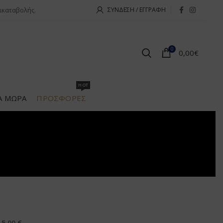
ικαταβολής.
ΣΎΝΔΕΣΗ / ΕΓΓΡΑΦΉ
0
0,00
€
HOT
Α ΜΩΡΆ
ΠΡΟΣΦΟΡΕΣ
ι
5,00 €
.