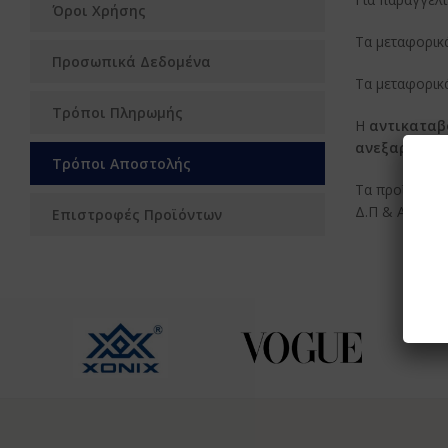
Όροι Χρήσης
Τα μεταφορικ
Προσωπικά Δεδομένα
Τα μεταφορικ
Τρόποι Πληρωμής
Η
αντικαταβ
ανεξαρτήτος
Τρόποι Αποστολής
Τα προϊόντα π
Δ.Π & Α.Π).
Επιστροφές Προϊόντων