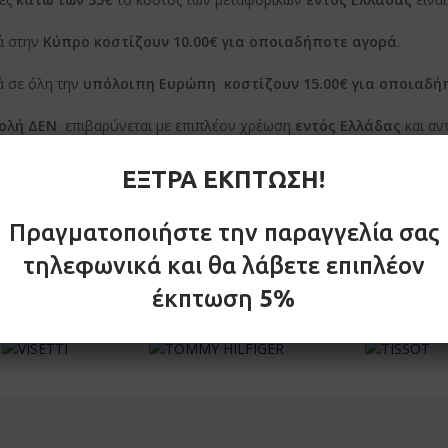
ά στην
Κύπρο κοστίζουν 10.00€ για οποιαδήποτε αγορά
.
ά σε όλη την
υπόλοιπη Ευρώπη
κοστίζουν 15.00€ για οποιαδή
ολή ΔΕΝ
επιβαρύνεται με επιπλέον χρέωση
εντός Ελλάδας
και αν
 ποσού αγοράς
.
ΕΞΤΡΑ ΕΚΠΤΩΣΗ!
αραδίδονται στη διεύθυνση του πελάτη (εφόσον η μεταφορική εταιρ
Πραγματοποιήστε την παραγγελία σας
τηλεφωνικά και θα λάβετε επιπλέον
έκπτωση
5%