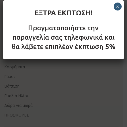
×
ΕΞΤΡΑ ΕΚΠΤΩΣΗ!
FOLLOW US
Πραγματοποιήστε την
παραγγελία σας τηλεφωνικά και
θα λάβετε επιπλέον έκπτωση
5%
ΚΑΤΆΣΤΗΜΑ
Ρολόγια
Κοσμήματα
Γάμος
Βάπτιση
Γυαλιά Ηλίου
Δώρα για μωρά
ΠΡΟΣΦΟΡΕΣ