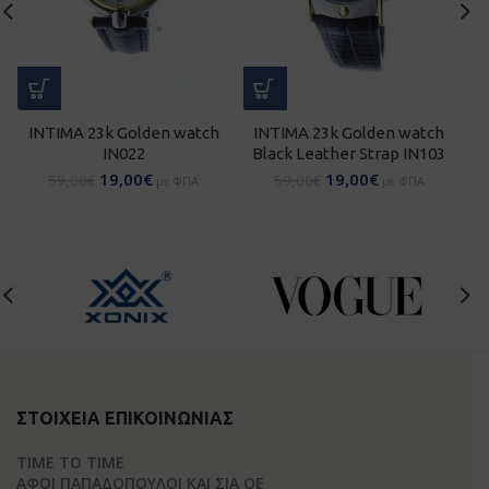
INTIMA 23k Golden watch
INTIMA 23k Golden watch
Q
IN022
Black Leather Strap IN103
19,00
€
19,00
€
59,00
€
59,00
€
με ΦΠΑ
με ΦΠΑ
ΣΤΟΙΧΕΊΑ ΕΠΙΚΟΙΝΩΝΊΑΣ
TIME TO TIME
ΑΦΟΙ ΠΑΠΑΔΟΠΟΥΛΟΙ ΚΑΙ ΣΙΑ ΟΕ