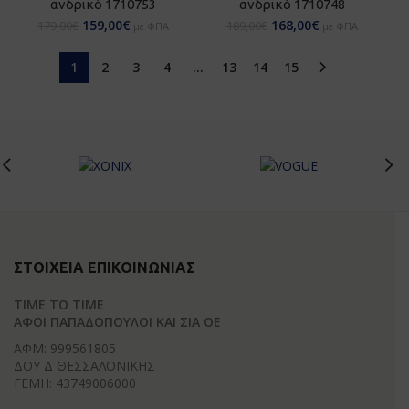
ανδρικό 1710753
ανδρικό 1710748
159,00
€
168,00
€
179,00
€
189,00
€
με ΦΠΑ
με ΦΠΑ
1
2
3
4
…
13
14
15
ΣΤΟΙΧΕΊΑ ΕΠΙΚΟΙΝΩΝΊΑΣ
TIME TO TIME
ΑΦΟΙ ΠΑΠΑΔΟΠΟΥΛΟΙ ΚΑΙ ΣΙΑ ΟΕ
ΑΦΜ: 999561805
ΔΟΥ Δ ΘΕΣΣΑΛΟΝΙΚΗΣ
ΓΕΜΗ: 43749006000