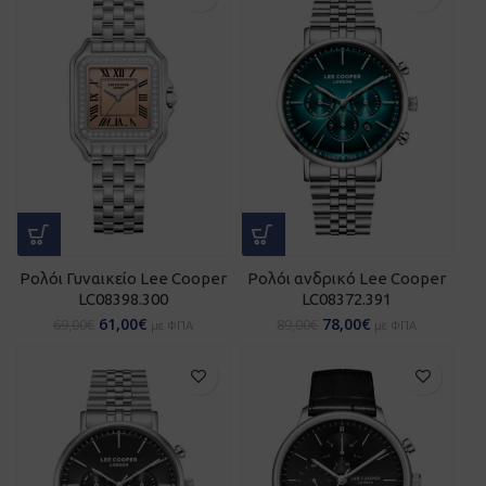
Ρολόι Γυναικείο Lee Cooper
Ρολόι ανδρικό Lee Cooper
LC08398.300
LC08372.391
61,00
€
78,00
€
69,00
€
89,00
€
με ΦΠΑ
με ΦΠΑ