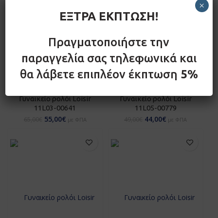
×
ΕΞΤΡΑ ΕΚΠΤΩΣΗ!
Πραγματοποιήστε την
παραγγελία σας τηλεφωνικά και
θα λάβετε επιπλέον έκπτωση
5%
Γυναικείο ρολόι Loisir
Γυναικείο ρολόι Loisir
11L03-00641
11L05-00779
55,00
€
44,00
€
65,00
€
49,00
€
με ΦΠΑ
με ΦΠΑ