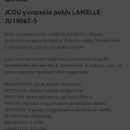
ΠΕΡΙΓΡΑΦΉ
JCOU γυναικείο ρολόι LAMELLE
JU19067-5
JCOU γυναικείο ρολόι LAMELLE JU19067-5 / Κομψή,
φινετσάτη και μικροσκοπική με διάμετρο κάσας 19.5mm είναι
η νέα σειρά της Jcou με ονομασία Lamelle!
Jcou’s new Amourette range has arrived and is ready to
complete the ultimate chic & fashion look. It features a mix of
colours based on gold and silver respectively.
ΜΗΧΑΝΙΣΜΟΣ: Japan Miyota Movement
ΚΡΥΣΤΑΛΛΟ: Ορυκτό ειδικής σκλήρυνσης
ΚΑΝΤΡΑΝ: Λευκό φιλντισι με χρυσούς δείκτες
ΠΛΑΙΣΙΟ: Διχρωμο επιχρυσωμένο ανοξείδωτο ατσάλι
ΜΠΡΑΣΕΛΕ: Διχρωμο επιχρυσωμένο ανοξείδωτο ατσάλι
ΚΟΥΜΠΩΜΑ: Ασφαλείας
ΑΔΙΑΒΡΟΧΟ: 5 ΑΤΜ
ΔΙΑΜΕΤΡΟΣ: 19.5 mm