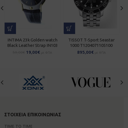
INTIMA 23k Golden watch
TISSOT T-Sport Seastar
I
Black Leather Strap IN103
1000 T1204071105100
w
19,00
€
895,00
€
59,00
€
με ΦΠΑ
με ΦΠΑ
ΣΤΟΙΧΕΊΑ ΕΠΙΚΟΙΝΩΝΊΑΣ
TIME TO TIME