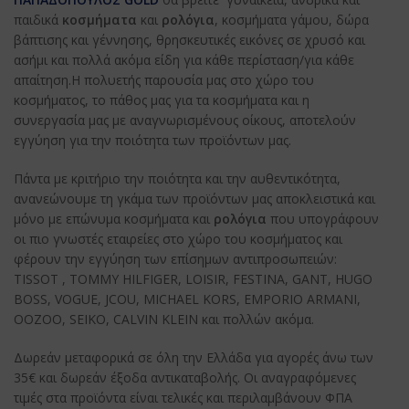
παιδικά
κοσμήματα
και
ρολόγια
, κοσμήματα γάμου, δώρα
βάπτισης και γέννησης, θρησκευτικές εικόνες σε χρυσό και
ασήμι και πολλά ακόμα είδη για κάθε περίσταση/για κάθε
απαίτηση.Η πολυετής παρουσία μας στο χώρο του
κοσμήματος, το πάθος μας για τα κοσμήματα και η
συνεργασία μας με αναγνωρισμένους οίκους, αποτελούν
εγγύηση για την ποιότητα των προϊόντων μας.
Πάντα με κριτήριο την ποιότητα και την αυθεντικότητα,
ανανεώνουμε τη γκάμα των προϊόντων μας αποκλειστικά και
μόνο με επώνυμα κοσμήματα και
ρολόγια
που υπογράφουν
οι πιο γνωστές εταιρείες στο χώρο του κοσμήματος και
φέρουν την εγγύηση των επίσημων αντιπροσωπειών:
TISSOT , TOMMY HILFIGER, LOISIR, FESTINA, GANT, HUGO
BOSS, VOGUE, JCOU, MICHAEL KORS, EMPORIO ARMANI,
OOZOO, SEIKO, CALVIN KLEIN και πολλών ακόμα.
Δωρεάν μεταφορικά σε όλη την Ελλάδα για αγορές άνω των
35€ και δωρεάν έξοδα αντικαταβολής. Οι αναγραφόμενες
τιμές στα προϊόντα είναι τελικές και περιλαμβάνουν ΦΠΑ