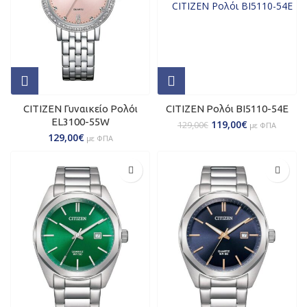
CITIZEN Γυναικείο Ρολόι
CITIZEN Ρολόι BI5110-54E
ΕL3100-55W
119,00
€
129,00
€
με ΦΠΑ
129,00
€
με ΦΠΑ