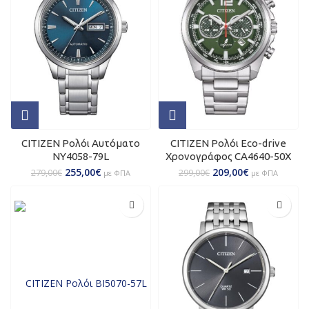
CITIZEN Ρολόι Αυτόματο
CITIZEN Ρολόι Eco-drive
NY4058-79L
Χρονογράφος CA4640-50X
255,00
€
209,00
€
279,00
€
299,00
€
με ΦΠΑ
με ΦΠΑ