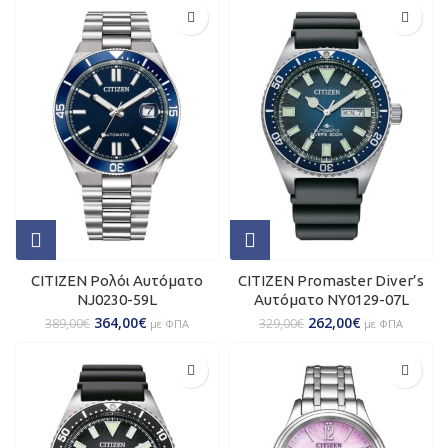
CITIZEN Ρολόι Αυτόματο
CITIZEN Promaster Diver’s
NJ0230-59L
Αυτόματο NY0129-07L
364,00
€
262,00
€
389,00
€
329,00
€
με ΦΠΑ
με ΦΠΑ