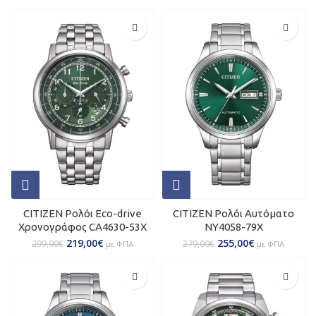
CITIZEN Ρολόι Eco-drive
CITIZEN Ρολόι Αυτόματο
Χρονογράφος CA4630-53X
NY4058-79X
219,00
€
255,00
€
299,00
€
279,00
€
με ΦΠΑ
με ΦΠΑ