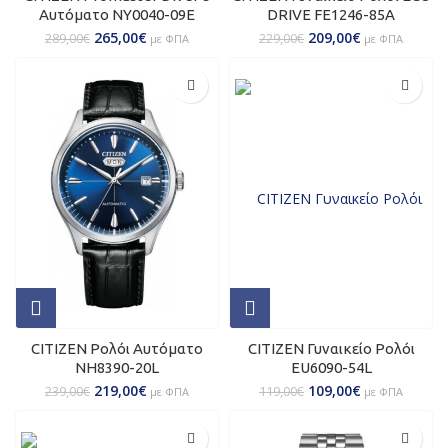
Αυτόματο NY0040-09E
DRIVE FE1246-85A
265,00
€
209,00
€
289,00
€
229,00
€
με ΦΠΑ
με ΦΠΑ
CITIZEN Ρολόι Αυτόματο
CITIZEN Γυναικείο Ρολόι
NH8390-20L
EU6090-54L
219,00
€
109,00
€
239,00
€
119,00
€
με ΦΠΑ
με ΦΠΑ