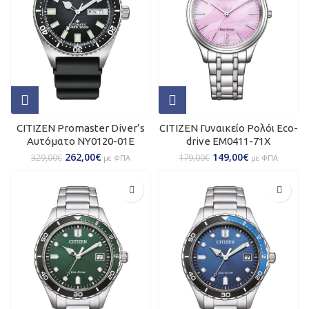
CITIZEN Promaster Diver’s
CITIZEN Γυναικείο Ρολόι Eco-
Αυτόματο NY0120-01E
drive ΕM0411-71X
262,00
€
149,00
€
329,00
€
179,00
€
με ΦΠΑ
με ΦΠΑ