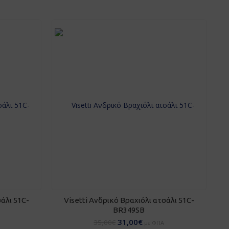
ΘΙ
ΠΡΟΣΘΉΚΗ ΣΤΟ ΚΑΛΆΘΙ
σάλι 51C-
Visetti Ανδρικό Βραχιόλι ατσάλι 51C-
BR349SB
31,00
€
35,00
€
με ΦΠΑ