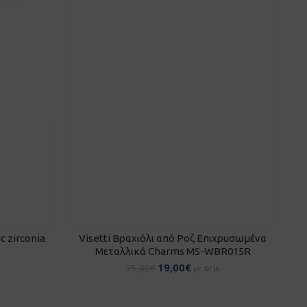
ΘΙ
ΠΡΟΣΘΉΚΗ ΣΤΟ ΚΑΛΆΘΙ
c zirconia
Visetti Βραχιόλι από Ροζ Επιχρυσωμένα
Μεταλλικά Charms MS-WBR015R
19,00
€
35,00
€
με ΦΠΑ