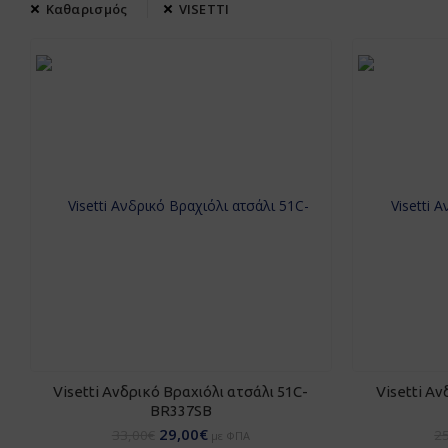
Καθαρισμός
VISETTI
ΠΡΟΣΘΉΚΗ ΣΤΟ ΚΑΛΆΘΙ
ΠΡΟ
Visetti Ανδρικό Βραχιόλι ατσάλι 51C-
Visetti Αν
BR337SB
29,00
€
33,00
€
2
με ΦΠΑ