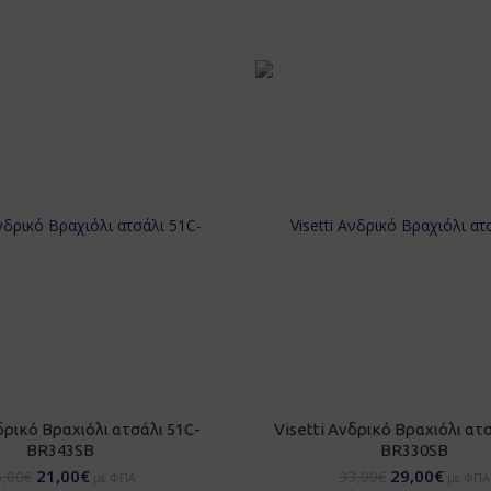
ΣΘΉΚΗ ΣΤΟ ΚΑΛΆΘΙ
ΠΡΟΣΘΉΚΗ ΣΤΟ ΚΑΛΆ
δρικό Βραχιόλι ατσάλι 51C-
Visetti Ανδρικό Βραχιόλι ατ
BR343SB
BR330SB
21,00
€
29,00
€
5,00
€
33,00
€
με ΦΠΑ
με ΦΠΑ