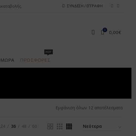
ικαταβολής.
ΣΎΝΔΕΣΗ / ΕΓΓΡΑΦΉ
0
0,00
€
HOT
Α ΜΩΡΆ
ΠΡΟΣΦΟΡΕΣ
Εμφάνιση όλων 12 αποτέλεσματα
24
36
48
60