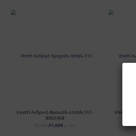
ΠΡΟΣΘΉΚΗ ΣΤΟ ΚΑΛΆΘΙ
ΠΡΟ
Visetti Ανδρικό Βραχιόλι ατσάλι 51C-
Visetti Αν
BR354SB
31,00
€
35,00
€
3
με ΦΠΑ