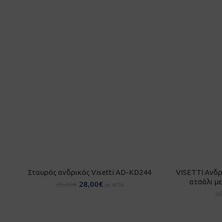
ΕΠΙΛΟΓΉ
ΠΡΟ
Σταυρός ανδρικός Visetti AD-KD244
VISETTI Ανδρ
ατσάλι μ
28,00
€
35,00
€
με ΦΠΑ
2