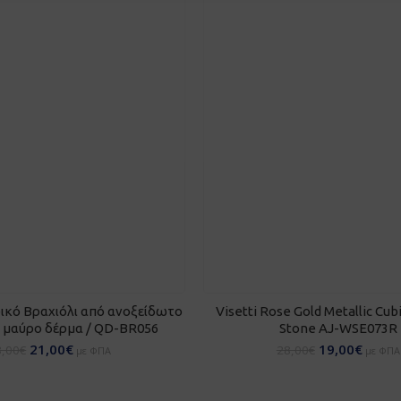
ΣΘΉΚΗ ΣΤΟ ΚΑΛΆΘΙ
ΠΡΟΣΘΉΚΗ ΣΤΟ ΚΑΛΆ
ικό Βραχιόλι από ανοξείδωτο
Visetti Rose Gold Metallic Cubi
ε μαύρο δέρμα / QD-BR056
Stone AJ-WSE073R
21,00
€
19,00
€
8,00
€
28,00
€
με ΦΠΑ
με ΦΠΑ