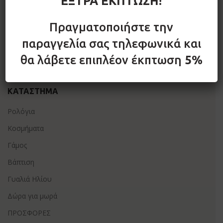
ΕΞΤΡΑ ΕΚΠΤΩΣΗ!
Πραγματοποιήστε την
FOLLOW US
παραγγελία σας τηλεφωνικά και
θα λάβετε επιπλέον έκπτωση
5%
ΚΑΤΆΣΤΗΜΑ
Ρολόγια
Κοσμήματα
Γάμος
Βάπτιση
Γυαλιά Ηλίου
Δώρα για μωρά
ΠΡΟΣΦΟΡΕΣ