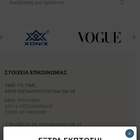
ΣΤΟΙΧΕΊΑ ΕΠΙΚΟΙΝΩΝΊΑΣ
TIME TO TIME
ΑΦΟΙ ΠΑΠΑΔΟΠΟΥΛΟΙ ΚΑΙ ΣΙΑ ΟΕ
ΑΦΜ: 999561805
ΔΟΥ Δ ΘΕΣΣΑΛΟΝΙΚΗΣ
ΓΕΜΗ: 43749006000
Βενιζέλου 50, Θεσσαλονίκη 546 31
2310 275 659
×
info@timetotime.gr